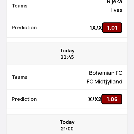
Rijeka
Ilves
1X/X
1.01
Today
20:45
Bohemian FC
FC Midtjylland
X/X2
1.06
Today
21:00