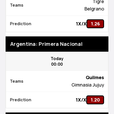
Tigre
Belgrano
1X/X
1.26
Argentina: Primera Nacional
Today
00:00
Quilmes
Gimnasia Jujuy
1X/X
1.20