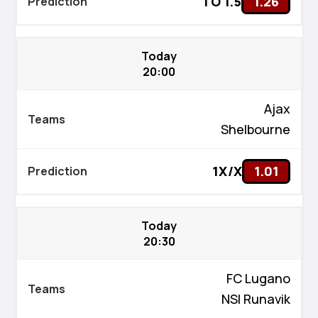
TO 1.5
1.26
Today
20:00
Ajax
Shelbourne
1X/X
1.01
Today
20:30
FC Lugano
NSI Runavik