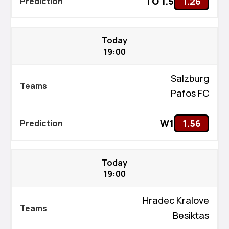
TO 1.5
1.26
Today
19:00
Salzburg
Pafos FC
W1
1.56
Today
19:00
Hradec Kralove
Besiktas