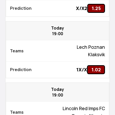
X/X2
1.25
Today
19:00
Lech Poznan
Klaksvik
1X/X
1.02
Today
19:00
Lincoln Red Imps FC