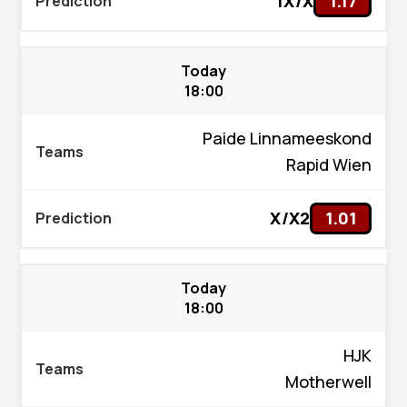
1X/X
1.17
Today
18:00
Paide Linnameeskond
Rapid Wien
X/X2
1.01
Today
18:00
HJK
Motherwell