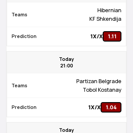
Hibernian
KF Shkendija
1X/X
1.11
Today
21:00
Partizan Belgrade
Tobol Kostanay
1X/X
1.04
Today