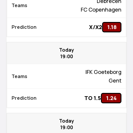
Debrecen
FC Copenhagen
X/X2
1.18
Today
19:00
IFK Goeteborg
Gent
TO 1.5
1.24
Today
19:00