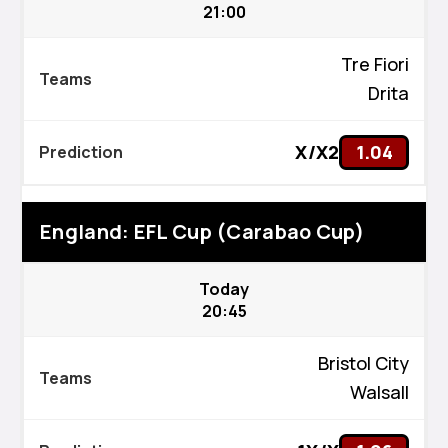
21:00
Tre Fiori
Drita
X/X2
1.04
England: EFL Cup (Carabao Cup)
Today
20:45
Bristol City
Walsall