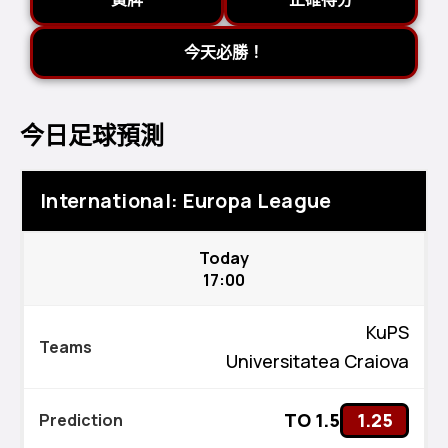
今天必勝！
今日足球預測
International: Europa League
Today
17:00
KuPS
Universitatea Craiova
TO 1.5
1.25