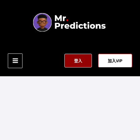
跳
至
內
容
登入
加入VIP