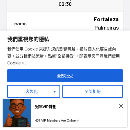
02:30
Hausa
Nederlands
Fortaleza
日本語
Palmeiras
Русский
我們重視您的隱私
X/X2
1.18
العربية
我們使用 Cookie 來提升您的瀏覽體驗、投放個人化廣告或內
हिन्दी
容，並分析網站流量。點擊"全部接受"，即表示您同意我們使用
Cookie。.
Italiano
Today
02:30
Português
全部接受
Français
Fluminense
客製化
全部拒絕
Deutsch
Vasco da Gama
Español
必要的
冠軍VIP計劃
English
1X/X
1.26
儲存我的偏好設定
437 VIP Members Are Online ✅
香港中文