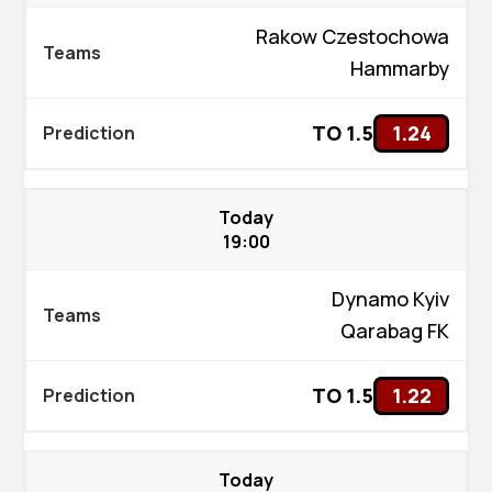
Rakow Czestochowa
Hammarby
TO 1.5
1.24
Today
19:00
Dynamo Kyiv
Qarabag FK
TO 1.5
1.22
Today