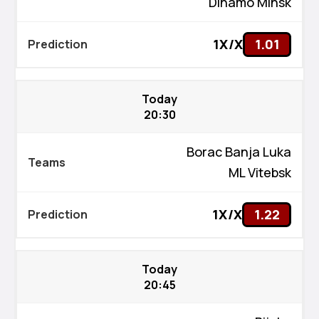
Dinamo Minsk
1X/X
1.01
Today
20:30
Borac Banja Luka
ML Vitebsk
1X/X
1.22
Today
20:45