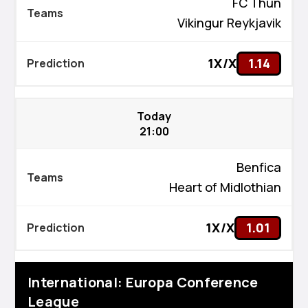
FC Thun
Vikingur Reykjavik
1X/X
1.14
Today
21:00
Benfica
Heart of Midlothian
1X/X
1.01
International: Europa Conference
League