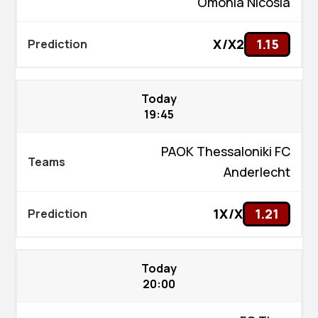
Omonia Nicosia
X/X2
1.15
Today
19:45
PAOK Thessaloniki FC
Anderlecht
1X/X
1.21
Today
20:00