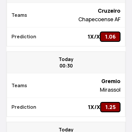
Cruzeiro
Chapecoense AF
1X/X
1.06
Today
00:30
Gremio
Kiswahili
Mirassol
বাংলা
اردو
1X/X
1.25
Bahasa Indonesia
Türkçe
Today
Afrikaans